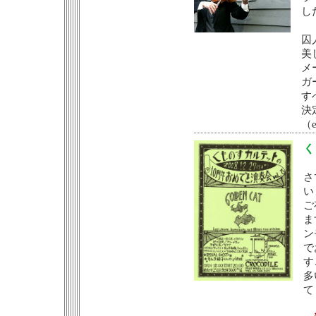
し
囚
美
メ
ガ
す
決
（
く
さ
い
ご
ま
ン
で
す
多
て