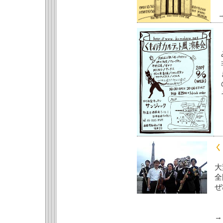
く
大
全
ぜ
→