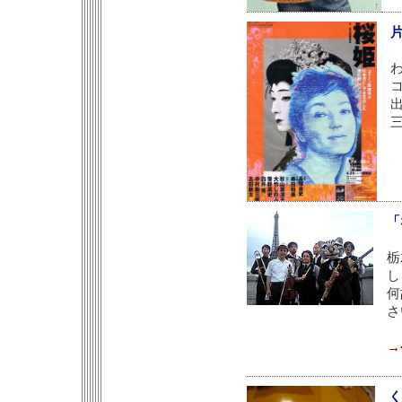
「
栃
し
何
さ
→