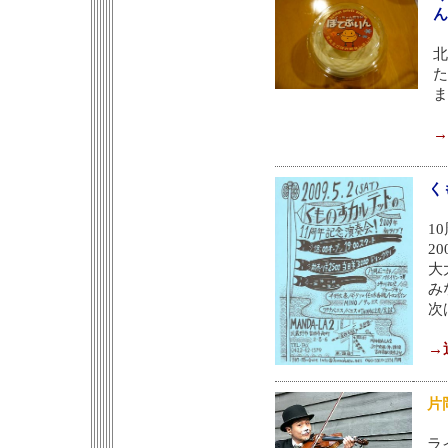
く
1
2
大
み
次
→
片
ラ