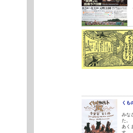
くも
みな
た。
あく
す。